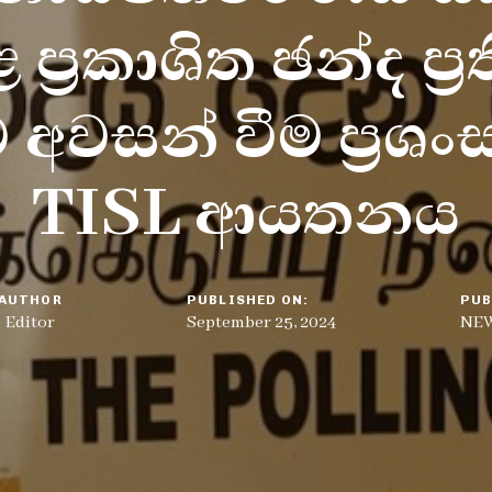
ප්‍රකාශිත ඡන්ද ප්‍
අවසන් වීම ප්‍රශං
TISL ආයතනය
AUTHOR
PUBLISHED ON:
PUB
Editor
September 25, 2024
NE