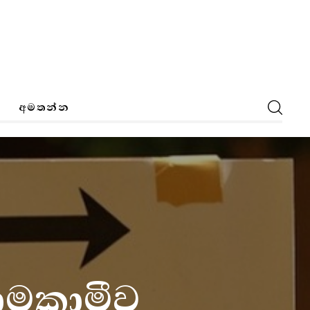
අමතන්න
ාමකාමීව