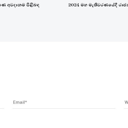
ෂණ අවදානම පිළිබඳ
2024 මහ මැතිවරණයේදී රාජ්