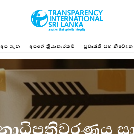
අප ගැන
අපගේ ක්‍රියාකාරකම්
ප්‍රවෘත්ති සහ නිවේදන
නාධිපතිවරණය ස