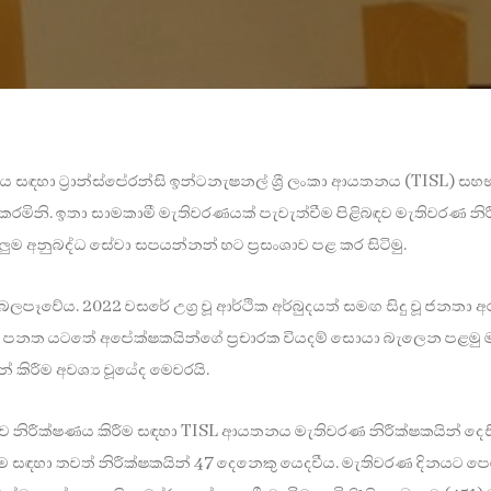
 සඳහා ට්‍රාන්ස්පේරන්සි ඉන්ටනැෂනල් ශ්‍රී ලංකා ආයතනය (TISL) සහභා
මිනි. ඉතා සාමකාමී මැතිවරණයක් පැවැත්වීම පිළිබඳව මැතිවරණ නිරී
ලුම අනුබද්ධ සේවා සපයන්නන් හට ප්‍රසංශාව පළ කර සිටිමු.
පෑවේය. 2022 වසරේ උග්‍ර වූ ආර්ථික අර්බුදයත් සමඟ සිදු වූ ජනතා
ීමේ පනත යටතේ අපේක්ෂකයින්ගේ ප්‍රචාරක වියදම් සොයා බැලෙන පළමු
කිරීම අවශ්‍ය වූයේද මෙවරයි.
ිබඳව නිරීක්ෂණය කිරීම සඳහා TISL ආයතනය මැතිවරණ නිරීක්ෂකයින් දෙස
කිරීම සඳහා තවත් නිරීක්ෂකයින් 47 දෙනෙකු යෙදවීය. මැතිවරණ දිනයට ප