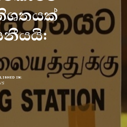
රතිශතයක්
සනීයයි:
LISHED IN:
WS