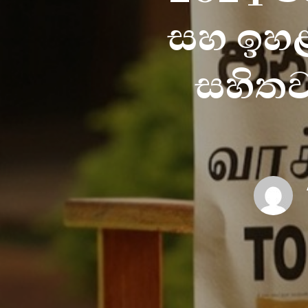
සහ ඉහළ 
සහිතව 