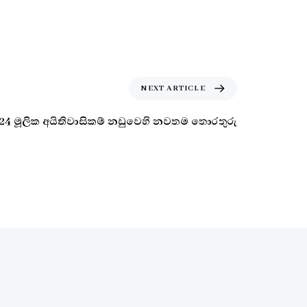
NEXT ARTICLE
24 මූලික අයිතිවාසිකම් නඩුවෙහි නවතම තොරතුරු