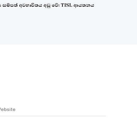
‍ය සම්පත් අවභාවිතය අඩු වේ: TISL ආයතනය