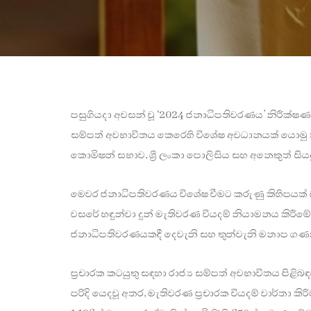
පසුගියදා අවසන් වූ ‘2024 ජනාධිපතිවරණය’ නිරීක්ෂණය
සම්පත් අවභාවිතය කෙරෙහි විශේෂ අවධානයක් යොමු කර
කොමිෂන් සභාව, ශ්‍රී ලංකා පොලිසිය සහ අනෙකුත් සිය
මෙවර ජනාධිපතිවරණය විශේෂ වීමට කරුණු කිහිපයක් බල
වසරේ හඳුන්වා දුන් මැතිවරණ වියදම් නියාමනය කිර
ජනාධිපතිවරණයකදී දෙවැනි සහ තුන්වැනි මනාප ගණන් 
ප්‍රචාරක කටයුතු සඳහා රාජ්‍ය සම්පත් අවභාවිතය පිළ
පරිදි යෙදවූ අතර, මැතිවරණ ප්‍රචාරක වියදම් වාර්තා 