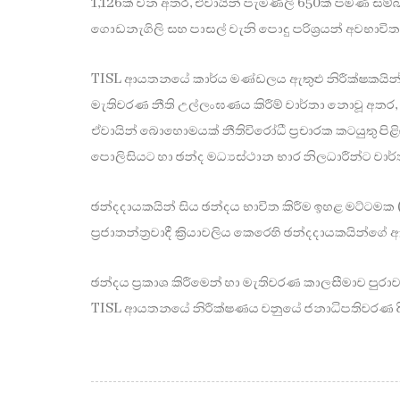
1,126ක් වන අතර, ඒවායින් පැමිණිලි 650ක් පමණ සම්බන්ධ
ගොඩනැගිලි සහ පාසල් වැනි පොදු පරිශ්‍රයන් අවභාවි
TISL ආයතනයේ කාර්ය මණ්ඩලය ඇතුළු නිරීක්ෂකයින් 
මැතිවරණ නීති උල්ලංඝණය කිරීම් වාර්තා නොවූ අතර, T
ඒවායින් බොහොමයක් නීතිවිරෝධී ප්‍රචාරක කටයුතු පිළිබඳ
පොලිසියට හා ඡන්ද මධ්‍යස්ථාන භාර නිලධාරීන්ට වාර්ත
ඡන්දදායකයින් සිය ඡන්දය භාවිත කිරීම ඉහළ මට්ටමක 
ප්‍රජාතන්ත්‍රවාදී ක්‍රියාවලිය කෙරෙහි ඡන්දදායකයින්
ඡන්දය ප්‍රකාශ කිරීමෙන් හා මැතිවරණ කාලසීමාව පුරා
TISL ආයතනයේ නිරීක්ෂණය වනුයේ ජනාධිපතිවරණ දිනය