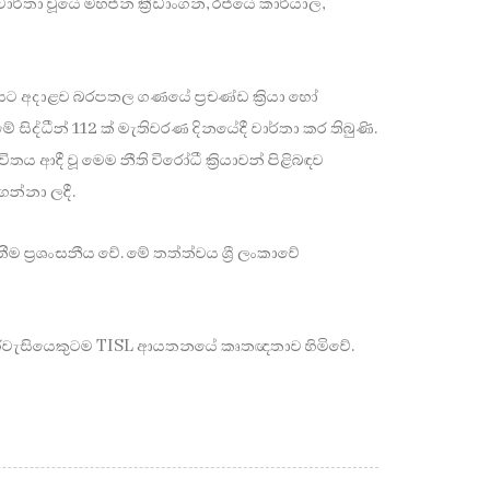
) වාර්තා වූයේ මහජන ක්‍රීඩාංගන, රජයේ කාර්යාල,
ට අදාළව බරපතල ගණයේ ප්‍රචණ්ඩ ක්‍රියා හෝ
ිද්ධීන් 112 ක් මැතිවරණ දිනයේදී වාර්තා කර තිබුණි.
තය ආදී වූ මෙම නීති විරෝධී ක්‍රියාවන් පිළිබඳව
ගන්නා ලදී.
්‍රශංසනීය වේ. මේ තත්ත්වය ශ්‍රී ලංකාවේ
සෑම පුරවැසියෙකුටම TISL ආයතනයේ කෘතඥතාව හිමිවේ.