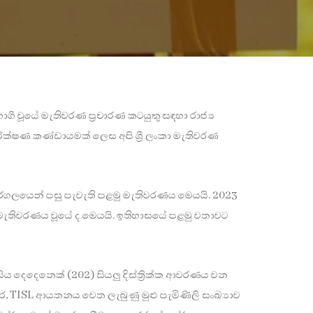
ගී වූයේ මැතිවරණ ප්‍රචාරණ කටයුතු සඳහා රාජ්‍ය
ක්ෂණ කණ්ඩායමක් ලෙස අපි ශ්‍රී ලංකා මැතිවරණ
 අරගලයෙන් පසු පැවැති පළමු මැතිවරණය මෙයයි. 2023
 මැතිවරණය වූයේ ද මෙයයි. ඉතිහාසයේ පළමු වතාවට
ිය දෙදෙනෙක් (202) සියලු දිස්ත්‍රික්ක ආවරණය වන
ෙර, TISL ආයතනය වෙත ලැබුණු මුළු පැමිණිලි සංඛ්‍යාව