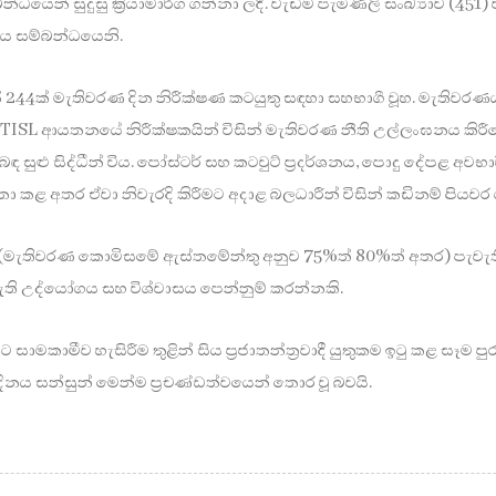
යෙන් සුදුසු ක්‍රියාමාර්ග ගන්නා ලදී. වැඩිම පැමිණිලි සංඛ්‍යාව (451
තය සම්බන්ධයෙනි.
244ක් මැතිවරණ දින නිරීක්ෂණ කටයුතු සඳහා සහභාගී වූහ. මැතිවරණය
ISL ආයතනයේ නිරීක්ෂකයින් විසින් මැතිවරණ නීති උල්ලංඝනය කිරීමේ ස
 සුළු සිද්ධීන් විය. පෝස්ටර් සහ කටවුට් ප්‍රදර්ශනය, පොදු දේපළ අවභාවි
ා කළ අතර ඒවා නිවැරදි කිරීමට අදාළ බලධාරීන් විසින් කඩිනම් පියවර 
(මැතිවරණ කොමිසමේ ඇස්තමේන්තු අනුව 75%ත් 80%ත් අතර) පැවැතීම ප
ගේ ඇති උද්යෝගය සහ විශ්වාසය පෙන්නුම් කරන්නකි.
වට සාමකාමීව හැසිරීම තුළින් සිය ප්‍රජාතන්ත්‍රවාදී යුතුකම ඉටු කළ 
 සන්සුන් මෙන්ම ප්‍රචණ්ඩත්වයෙන් තොර වූ බවයි.