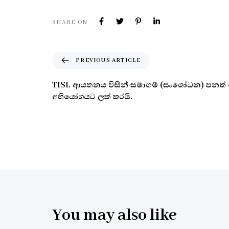
SHARE ON
PREVIOUS ARTICLE
TISL ආයතනය විසින් සමාගම් (සංශෝධන) පනත් 
අභියෝගයට ලක් කරයි.
You may also like