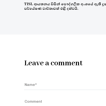
TISL ආයතනය විසින් පෞද්ගලික අංශයේ ඇති දූ
පර්යේෂණ වාර්තාවක් එළි දක්වයි.
Leave a comment