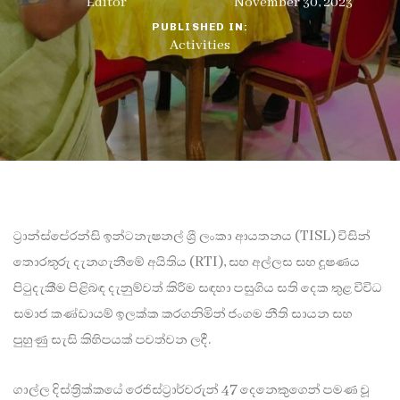
Editor
November 30, 2023
PUBLISHED IN:
Activities
ට්‍රාන්ස්පේරන්සි ඉන්ටනැෂනල් ශ්‍රී ලංකා ආයතනය (TISL) විසින්
තොරතුරු දැනගැනීමේ අයිතිය (RTI), සහ අල්ලස සහ දූෂණය
පිටුදැකීම පිළිබඳ දැනුම්වත් කිරීම සඳහා පසුගිය සති දෙක තුළ විවිධ
සමාජ කණ්ඩායම් ඉලක්ක කරගනිමින් ජංගම නීති සායන සහ
පුහුණු සැසි කිහිපයක් පවත්වන ලදී.
ගාල්ල දිස්ත්‍රික්කයේ රෙජිස්ට්‍රාර්වරුන් 47 දෙනෙකුගෙන් පමණ වූ