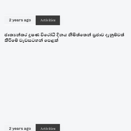
2 years ago
Activities
ජාත්‍යන්තර දූෂණ විරෝධී දිනය නිමිත්තෙන් ප්‍රජාව දැනුම්වත්
කිරීමේ වැඩසටහන් පෙළක්
2 years ago
Activities