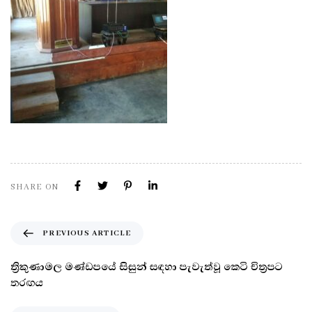
SHARE ON
PREVIOUS ARTICLE
ත්‍රිකුණාමල මණ්ඩපයේ සිසුන් සඳහා පැවැත්වූ කෙටි චිත්‍රපට
තරඟය