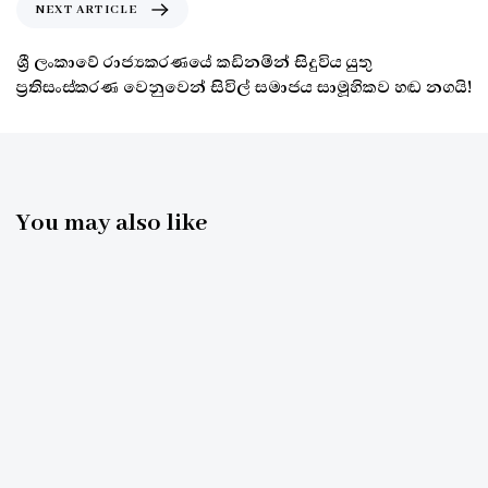
NEXT ARTICLE
ශ්‍රී ලංකාවේ රාජ්‍යකරණයේ කඩිනමින් සිදුවිය යුතු
ප්‍රතිසංස්කරණ වෙනුවෙන් සිවිල් සමාජය සාමූහිකව හඬ නගයි!
You may also like