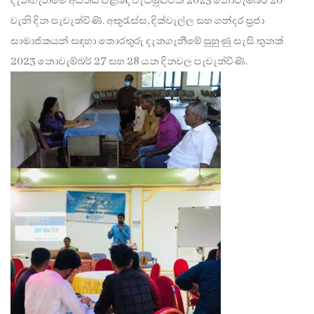
දැනගැනීමේ අයිතිය පිළිබඳ වැඩමුළුවක් 2023 නොවැම්බර් 20
වැනි දින පැවැත්විණි. අකුරැස්ස, දික්වැල්ල සහ ගන්දර ප්‍රජා
සාමාජිකයන් සඳහා තොරතුරු දැනගැනීමේ පුහුණු සැසි තුනක්
2023 නොවැම්බර් 27 සහ 28 යන දිනවල පැවැත්විණි.