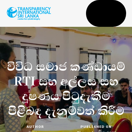
Togg
navi
විවිධ සමාජ කණ්ඩායම්
RTI සහ අල්ලස සහ
දූෂණය පිටුදැකීම
පිළිබඳ දැනුම්වත් කිරීම
AUTHOR
PUBLISHED ON: