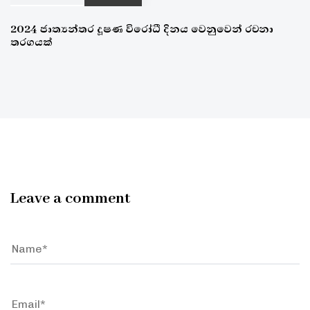
2024 ජාත්‍යන්තර දූෂණ විරෝධී දිනය වෙනුවෙන් රචනා
තරගයක්
Leave a comment