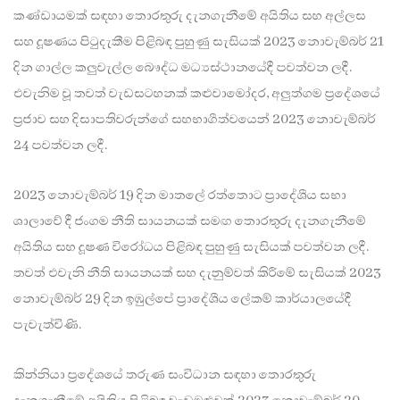
කණ්ඩායමක් සඳහා තොරතුරු දැනගැනීමේ අයිතිය සහ අල්ලස
සහ දූෂණය පිටුදැකීම පිළිබඳ පුහුණු සැසියක් 2023 නොවැම්බර් 21
දින ගාල්ල කලුවැල්ල බෞද්ධ මධ්‍යස්ථානයේදී පවත්වන ලදී.
එවැනිම වූ තවත් වැඩසටහනක් කළුවාමෝදර, අලුත්ගම ප්‍රදේශයේ
ප්‍රජාව සහ දිසාපතිවරුන්ගේ සහභාගීත්වයෙන් 2023 නොවැම්බර්
24 පවත්වන ලදී.
2023 නොවැම්බර් 19 දින මාතලේ රත්තොට ප්‍රාදේශීය සභා
ශාලාවේ දී ජංගම නීති සායනයක් සමඟ තොරතුරු දැනගැනීමේ
අයිතිය සහ දූෂණ විරෝධය පිළිබඳ පුහුණු සැසියක් පවත්වන ලදී.
තවත් එවැනි නීති සායනයක් සහ දැනුම්වත් කිරීමේ සැසියක් 2023
නොවැම්බර් 29 දින ඉඹුල්පේ ප්‍රාදේශීය ලේකම් කාර්යාලයේදී
පැවැත්විණි.
කින්නියා ප්‍රදේශයේ තරුණ සංවිධාන සඳහා තොරතුරු