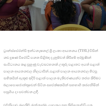
Activities
ට්‍රාන්ස්පේරන්සි ඉන්ටනැෂනල් ශ්‍රී ලංකා ආයතනය (TISL) විසින්
නව දූෂණ විරෝධී පනත පිළිබඳ දැනුම්වත් කිරීමේ අරමුණින්
සංවිධානය කළ පුහුණු වැඩසටහනක් උතුරු පළාතට අයත් පළාත්
පාලන ආයතනවල නිලධාරීන්, පළාත් පාලන ආයතනවල හිටපු
සභිකයින් ඇතුළු ඉදිරි පළාත් පාලන මැතිවරණයන්ට තරඟ කිරීමට
බලාපොරොත්තුවෙන් සිටින අපේක්ෂකයින් සහභාගී කරගනිමින්
පසුගිය දා පවත්වන ලදී.
වව්නියාව, මුලතිව්, මන්නාරම, යාපනය සහ කිලිනොච්චි යන