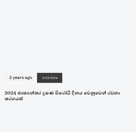
2 years ago
Activities
2024 ජාත්‍යන්තර දූෂණ විරෝධී දිනය වෙනුවෙන් රචනා
තරගයක්