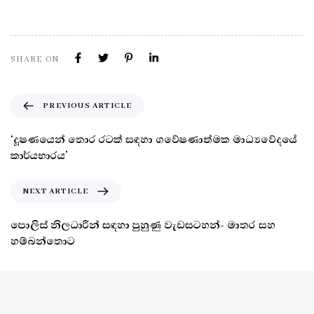
SHARE ON
PREVIOUS ARTICLE
‘දූෂණයෙන් තොර රටක් සඳහා ගවේෂණාත්මක මාධ්‍යවේදයේ
කාර්යභාරය’
NEXT ARTICLE
පොලිස් නිලධාරීන් සඳහා පුහුණු වැඩසටහන්- මාතර සහ
හම්බන්තොට