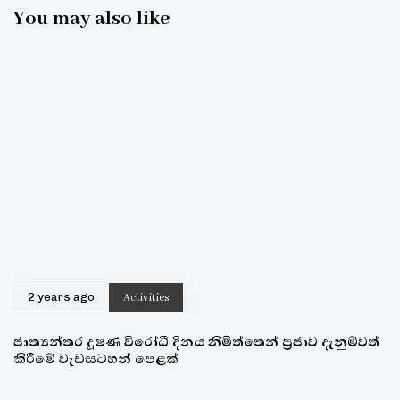
You may also like
2 years ago
Activities
ජාත්‍යන්තර දූෂණ විරෝධී දිනය නිමිත්තෙන් ප්‍රජාව දැනුම්වත්
කිරීමේ වැඩසටහන් පෙළක්