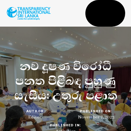
Togg
navi
නව දූෂණ විරෝධී
පනත පිළිබඳ පුහුණු
සැසිය: උතුරු පළාත
AUTHOR
PUBLISHED ON:
Editor
November 7, 2023
PUBLISHED IN: