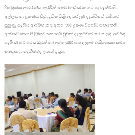
දිස්ත්‍රික්ක ආවරණය කරමින් මෙම වැඩසටහනට පැවැත්විනි.
අල්ලස හා දූෂණය පිටුදැකීම පිළිබඳ කරුණු දැක්වීමක් සහිතව
පුහුණු සැසිය ආරම්භ කළ අතර, නව දූෂණ විරෝධී පනතෙහි
අන්නර්ගතය පිළිබඳව සහභාගි වූවන් දැනුම්වත් කරන ලදී. මෙහිදී,
පැමිණ සිටි පිරිස ඔවුන්ගේ අත්දැකීම් සහ දැනුම එකිනෙකා සමඟ
බෙදාහදා ගැනීමටද උනන්දු වූහ.