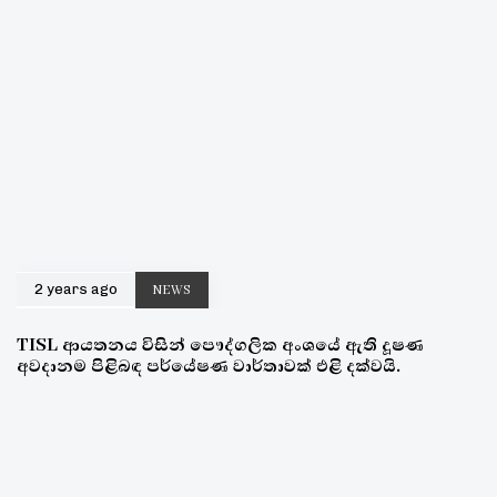
2 years ago
NEWS
TISL ආයතනය විසින් පෞද්ගලික අංශයේ ඇති දූෂණ
අවදානම පිළිබඳ පර්යේෂණ වාර්තාවක් එළි දක්වයි.