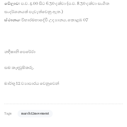
වේලාව:
ප.ව. 4.00 සිට 6.30 දක්වා (ප.ව. 8.30 දක්වා සංගීත
සංදර්ශනයක් පැවැත්වෙනු ඇත.)
ස්ථානය:
විහාරමහාදේවී උද්‍යානය, කොළඹ 07
නදීෂානි පෙරේරා
සම කැඳවුම්කරු,
මාර්තු 12 ව්‍යාපාරය වෙනුවෙන්
Tags:
march12movement