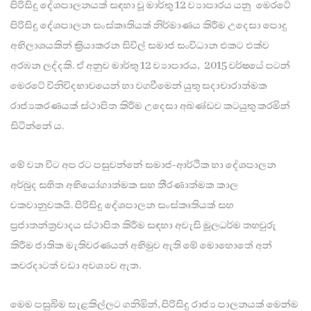
පිරිසිදු දේශපාලනයක් සඳහා වූ මාර්තු 12 ව්‍යාපාරය යනු මෙරටේ
පිරිසිදු දේශපාලන සංස්කෘතියක් නිර්මාණය කිරීම උදෙසා පොදු
අභිලාශයකින් ක්‍රියාකරන සිවිල් සමාජ සංවිධාන එකට එක්ව
අරඹන ලද්දකි. ඒ අනුව මාර්තු 12 ව්‍යාපාරය, 2015 වර්ෂයේ පටන්
මෙරටේ විනිවිදභාවයෙන් හා වගවීමෙන් යුතු සදාචාරාත්මක
රාජ්‍යකරණයක් ස්ථාපිත කිරීම උදෙසා අඛණ්ඩව කටයුතු කරමින්
සිටින්නේ ය.
මේ වන විට අප රට පසුවන්නේ සමාජ-ආර්ථික හා දේශපාලන
අර්බුද සහිත අභියෝගාත්මක සහ තීරණාත්මක කාල
වකවානුවකයි. පිරිසිදු දේශපාලන සංස්කෘතියක් සහ
ප්‍රජාතන්ත්‍රවාදය ස්ථාපිත කිරීම සඳහා අවැසි මූලධර්ම තහවුරු
කිරීම ජාතික මැතිවරණයන් අභිමුව ඇති මේ මොහොතේ අන්
කවරදාටත් වඩා අවශ්‍යව ඇත.
මෙම පසුබිම සැළකිල්ලට ගනිමින්, පිරිසිදු රාජ්‍ය පාලනයක් මෙන්ම