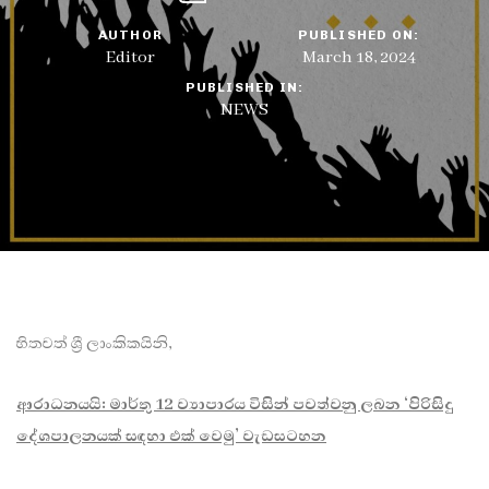
AUTHOR
PUBLISHED ON:
Editor
March 18, 2024
PUBLISHED IN:
NEWS
හිතවත් ශ්‍රී ලාංකිකයිනි,
ආරාධනයයි: මාර්තු 12 ව්‍යාපාරය විසින් පවත්වනු ලබන ‘පිරිසිදු
දේශපාලනයක් සඳහා එක් වෙමු’ වැඩසටහන