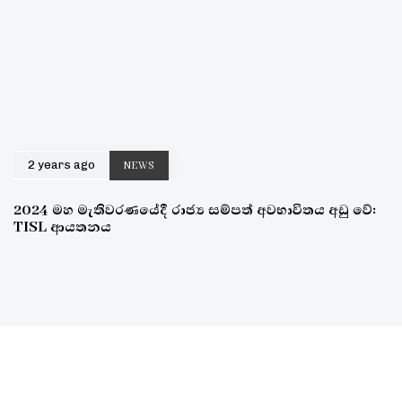
2 years ago
NEWS
2024 මහ මැතිවරණයේදී රාජ්‍ය සම්පත් අවභාවිතය අඩු වේ:
TISL ආයතනය