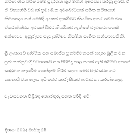
නිර්මාණය කිරීම මෙම ප්‍රදර්ශන කුටි මඟින් අපේක්‍ෂා කරනු ලබයි. ඒ
ඒ විෂයන්හි වඩාත් ප්‍රමාණික අවබෝධයක් සහිත කථිකයන්
කිහිපදෙනෙක් මෙහිදී අදහස් දැක්වීමට නියමිත අතර, මෙම ජන
ඒකරාශිත්වය අවසන් වීමට නියමිතව ඇත්තේ වැඩසටහනෙහි
තේමාවට අනුරූපව පැවැත්වීමට නියමිත සංගීත සන්ධ්‍යාවකිනි.
ශ්‍රී ලංකාවේ ආර්ථික සහ සමාජීය පුනර්ජීවනයක් සඳහා මූලික වන
ප්‍රජාතන්ත්‍රවාදී වටිනාකම් සහ පිරිසිදු පාලනයක් ඇති කිරීමට අපගේ
සාමූහික කැපවීම පෙන්නුම් කිරීම සඳහා මෙම වැඩසටහනට
සහභාගී වන ලෙස අපි ඔබට කාරුණිකව ආරාධනා කරන්නෙමු.
වැඩසටහන පිළිබඳ තොරතුරු පහත පරිදි වේ:
දිනය
:
2024 මාර්තු 28