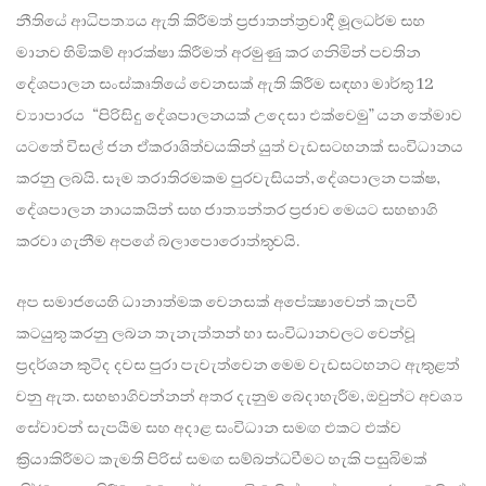
නීතියේ ආධිපත්‍යය ඇති කිරීමත් ප්‍රජාතන්ත්‍රවාදී මූලධර්ම සහ
මානව හිමිකම් ආරක්ෂා කිරීමත් අරමුණු කර ගනිමින් පවතින
දේශපාලන සංස්කෘතියේ වෙනසක් ඇති කිරීම සඳහා මාර්තු 12
ව්‍යාපාරය “පිරිසිදු දේශපාලනයක් උදෙසා එක්වෙමු” යන තේමාව
යටතේ විසල් ජන ඒකරාශිත්වයකින් යුත් වැඩසටහනක් සංවිධානය
කරනු ලබයි. සෑම තරාතිරමකම පුරවැසියන්, දේශපාලන පක්ෂ,
දේශපාලන නායකයින් සහ ජාත්‍යන්තර ප්‍රජාව මෙයට සහභාගි
කරවා ගැනීම අපගේ බලාපොරොත්තුවයි.
අප සමාජයෙහි ධානාත්මක වෙනසක් අපේක්‍ෂාවෙන් කැපවී
කටයුතු කරනු ලබන තැනැත්තන් හා සංවිධානවලට වෙන්වූ
ප්‍රදර්ශන කුටිද දවස පුරා පැවැත්වෙන මෙම වැඩසටහනට ඇතුළත්
වනු ඇත. සහභාගිවන්නන් අතර දැනුම බෙදාහැරීම, ඔවුන්ට අවශ්‍ය
සේවාවන් සැපයීම සහ අදාළ සංවිධාන සමඟ එකට එක්ව
ක්‍රියාකිරීමට කැමති පිරිස් සමඟ සම්බන්ධවීමට හැකි පසුබිමක්