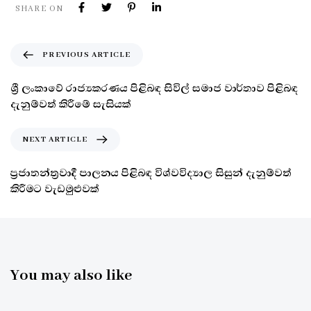
SHARE ON
PREVIOUS ARTICLE
ශ්‍රී ලංකාවේ රාජ්‍යකරණය පිළිබඳ සිවිල් සමාජ වාර්තාව පිළිබඳ
දැනුම්වත් කිරීමේ සැසියක්
NEXT ARTICLE
ප්‍රජාතන්ත්‍රවාදී පාලනය පිළිබඳ විශ්වවිද්‍යාල සිසුන් දැනුම්වත්
කිරීමට වැඩමුළුවක්
You may also like