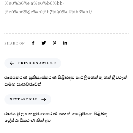
%e0%b6%9a%e0%b6%bb-
%e0%b6%9c%e0%b7%90%e0%b6%b1/
SHARE ON
PREVIOUS ARTICLE
රාජ්‍යකරණ ප්‍රතිසංස්කරණ පිළිබඳව පාර්ලිමේන්තු මන්ත්‍රීවරුන්
සමඟ සාකච්ඡාවක්
NEXT ARTICLE
රාජ්‍ය මූල්‍ය කළමනාකරණ පනත් කෙටුම්පත පිළිබඳ
ශ්‍රේෂ්ඨාධිකරණ තීන්දුව