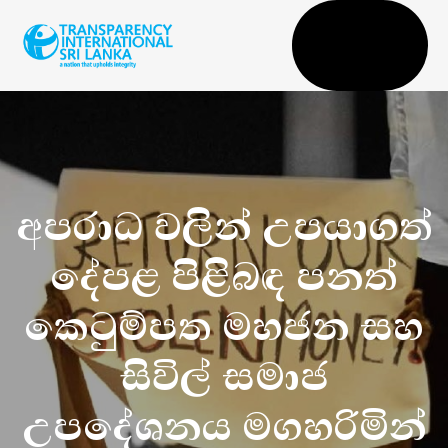
Togg
navi
අපරාධ වලින් උපයාගත්
දේපළ පිළිබඳ පනත්
කෙටුම්පත මහජන සහ
සිවිල් සමාජ
උපදේශනය මගහරිමින්