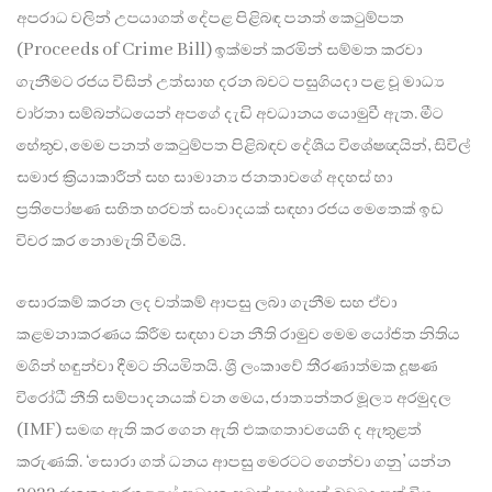
අපරාධ වලින් උපයාගත් දේපළ පිළිබඳ පනත් කෙටුම්පත
(Proceeds of Crime Bill) ඉක්මන් කරමින් සම්මත කරවා
ගැනීමට රජය විසින් උත්සාහ දරන බවට පසුගියදා පළ වූ මාධ්‍ය
වාර්තා සම්බන්ධයෙන් අපගේ දැඩි අවධානය යොමුවී ඇත. මීට
හේතුව, මෙම පනත් කෙටුම්පත පිළිබඳව දේශීය විශේෂඥයින්, සිවිල්
සමාජ ක්‍රියාකාරීන් සහ සාමාන්‍ය ජනතාවගේ අදහස් හා
ප්‍රතිපෝෂණ සහිත හරවත් සංවාදයක් සඳහා රජය මෙතෙක් ඉඩ
විවර කර නොමැති වීමයි.
සොරකම් කරන ලද වත්කම් ආපසු ලබා ගැනීම සහ ඒවා
කළමනාකරණය කිරීම සඳහා වන නීති රාමුව මෙම යෝජිත නිතිය
මගින් හඳුන්වා දීමට නියමිතයි. ශ්‍රී ලංකාවේ තීරණාත්මක දූෂණ
විරෝධී නීති සම්පාදනයක් වන මෙය, ජාත්‍යන්තර මූල්‍ය අරමුදල
(IMF) සමඟ ඇති කර ගෙන ඇති එකඟතාවයෙහි ද ඇතුළත්
කරුණකි. ‘සොරා ගත් ධනය ආපසු මෙරටට ගෙන්වා ගනු’ යන්න