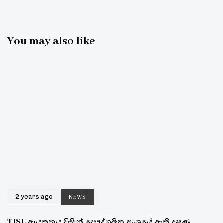
You may also like
2 years ago
NEWS
TISL ආයතනය විසින් පෞද්ගලික අංශයේ ඇති දූෂණ