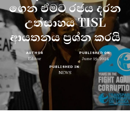
ගෙන ඒමට රජය දරන
උත්සාහය TISL
ආයතනය ප්‍රශ්න කරයි
AUTHOR
PUBLISHED ON:
Editor
June 19, 2024
PUBLISHED IN:
NEWS