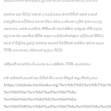
2022 ජනතා අරගලයේ ප්‍රධාන සටන් පාඨයක් බවටද පත් විය.
මහජන සහ සිවිල් සමාජ උපදේශනය මගහරිමින් මෙම පනත්
කෙටුම්පත හදිසියේ ගෙන ඒමට රජය උත්සාහ දැරීම ඉතා ගැටලු
සහගතය. මෙම යෝජිත නීතියෙහි අපේක්ෂිත අරමුණ නිසි ලෙස
ඉටු වන බව සහතික කිරීම සඳහා පාර්ලිමේන්තුවට ඉදිරිපත් කිරීමට
පෙර ඒ පිළිබඳ පුළුල් මහජන අදහස් විමසීමක් ආරම්භ කරන ලෙස
TISL ආයතනය රජයෙන් ඉල්ලා සිටියි.
නදීෂානි පෙරේරා, විධායක අධ්‍යක්ෂිකා, TISL ආයතනය
මේ සම්බන්ධයෙන් අප විසින් මීට පෙර නිකුත් කළ නිවේදනය:
https://sinhala.tisrilanka.org/%e0%b7%83%e0%b7%
%e0%b6%9c%e0%b6%ad%e0%b7%8a-
%e0%b6%b0%e0%b6%b1%e0%b6%ba-
%e0%b6%85%e0%b6%ad%e0%b7%8a%e0%b6%b4%e0%