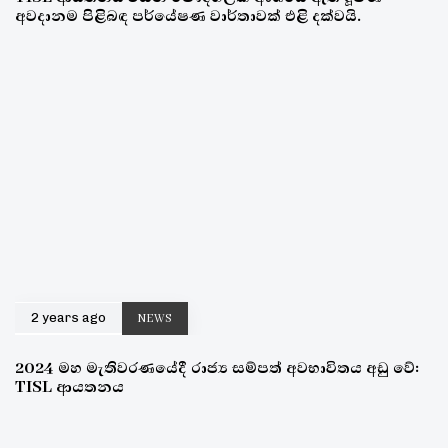
අවදානම පිළිබඳ පර්යේෂණ වාර්තාවක් එළි දක්වයි.
2 years ago
NEWS
2024 මහ මැතිවරණයේදී රාජ්‍ය සම්පත් අවභාවිතය අඩු වේ:
TISL ආයතනය